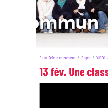
Saint-Brieuc en commun
Pages
VIDEO
13 fév. Une clas