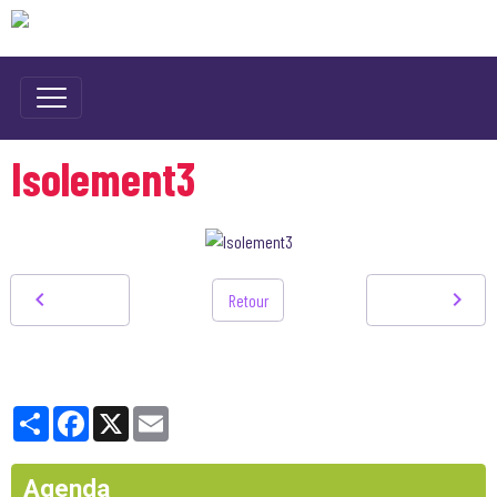
Isolement3
Retour
Partager
Facebook
X
Email
Agenda