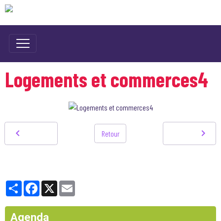
Logements et commerces4
Retour
Partager
Facebook
X
Email
Agenda