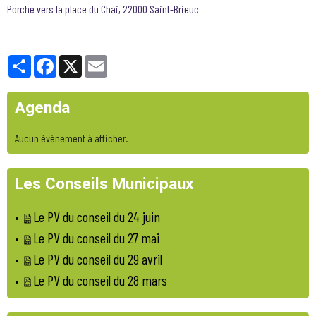
Porche vers la place du Chai, 22000 Saint-Brieuc
Partager
Facebook
X
Email
Agenda
Aucun évènement à afficher.
Les Conseils Municipaux
Le PV du conseil du 24 juin
•
Le PV du conseil du 27 mai
•
Le PV du conseil du 29 avril
•
Le PV du conseil du 28 mars
•